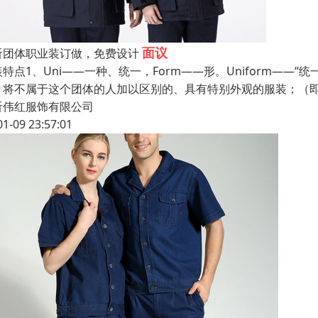
面议
沂团体职业装订做，免费设计
装特点1、Uni——一种、统一，Form——形。Uniform—
，将不属于这个团体的人加以区别的、具有特别外观的服装；（即
沂伟红服饰有限公司
01-09 23:57:01