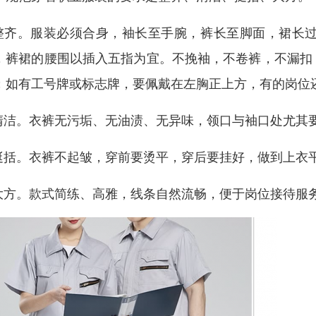
 整齐。服装必须合身，袖长至手腕，裤长至脚面，裙长
，裤裙的腰围以插入五指为宜。不挽袖，不卷裤，不漏扣
；如有工号牌或标志牌，要佩戴在左胸正上方，有的岗位
 清洁。衣裤无污垢、无油渍、无异味，领口与袖口处尤其
 挺括。衣裤不起皱，穿前要烫平，穿后要挂好，做到上衣
 大方。款式简练、高雅，线条自然流畅，便于岗位接待服