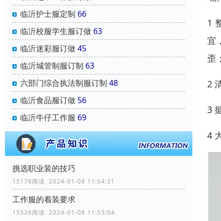
临沂护士服定制
66
1
临沂校服学生服订做
63
宜
临沂迷彩服订做
45
歪
临沂城管制服订制
63
六部门综合执法制服订制
48
2
临沂食品服订做
56
3
临沂牛仔工作服
69
4
挑选职业装的技巧
15176阅读 2024-01-08 11:54:31
工作服的着装要求
15526阅读 2024-01-08 11:53:04