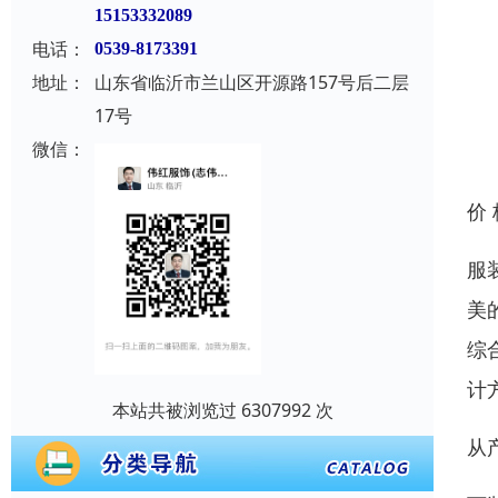
15153332089
电话：
0539-8173391
地址：
山东省临沂市兰山区开源路157号后二层
17号
微信：
价
服
美
综
计
本站共被浏览过 6307992 次
从