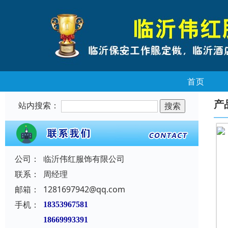
首页
产
站内搜索：
公司：
临沂伟红服饰有限公司
联系：
周经理
邮箱：
1281697942@qq.com
手机：
18353967581
18669993391