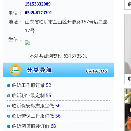
15153332089
电话：
0539-8173391
地址：
山东省临沂市兰山区开源路157号后二层
17号
微信：
本站共被浏览过 6315735 次
临沂工作服订做
52
临沂职业装定制
55
临沂保安标志服定做
56
临沂劳保工作服订做
56
临沂酒店服装订做
68