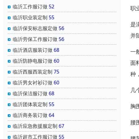
临沂工作服订做
52
职
临沂职业装定制
55
是
临沂保安标志服定做
56
并
临沂劳保工作服订做
56
临沂酒店服装订做
68
一
临沂防静电服订做
60
面
临沂西服西装定制
75
种
临沂男女衬衫订做
60
几
临沂保洁服订做
68
临沂团体装定制
55
胸
临沂商务装订做
64
腰
临沂应急救援服定制
67
临沂超市工作服订做
55
腰