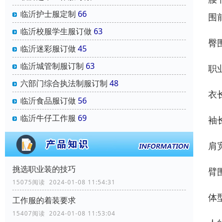
临沂护士服定制
66
围
临沂校服学生服订做
63
臀
临沂迷彩服订做
45
临沂城管制服订制
63
职
六部门综合执法制服订制
48
衣
临沂食品服订做
56
临沂牛仔工作服
69
袖
肩
挑选职业装的技巧
臂
15075阅读 2024-01-08 11:54:31
体
工作服的着装要求
15407阅读 2024-01-08 11:53:04