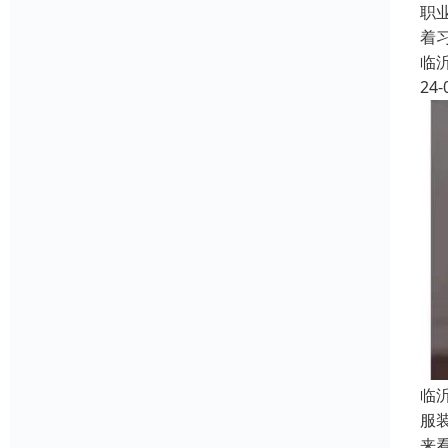
职
着
临
24-
临
服
来