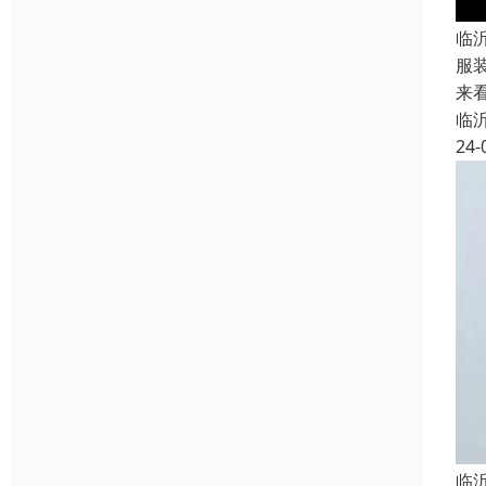
临
服
来
临
24-
临