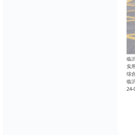
临
实
综
临
24-