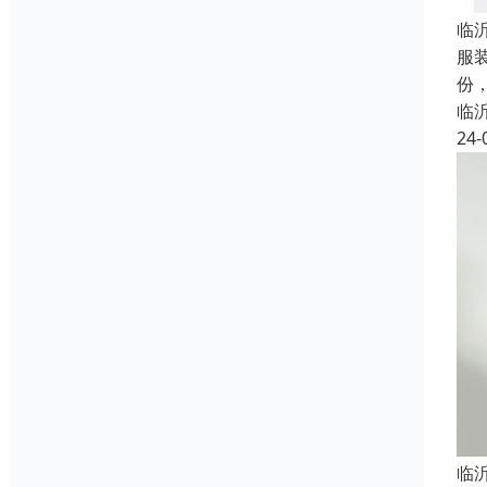
临
服
份
临
24-
临