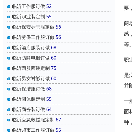
临沂工作服订做
52
要
临沂职业装定制
55
商
临沂保安标志服定做
56
感
临沂劳保工作服订做
56
等
临沂酒店服装订做
68
临沂防静电服订做
60
职
临沂西服西装定制
75
是
临沂男女衬衫订做
60
并
临沂保洁服订做
68
临沂团体装定制
55
一
临沂商务装订做
64
面
临沂应急救援服定制
67
种
临沂超市工作服订做
55